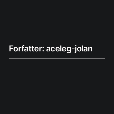
PODHERO
Forfatter:
aceleg-jolan
Podcastproduktio
n: Fra idé til
færdigt produkt